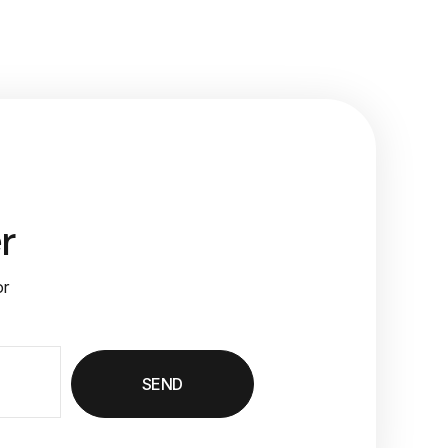
r
or
SEND