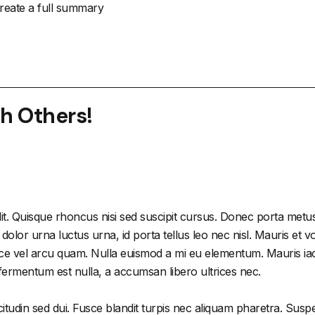
create a full summary
th Others!
it. Quisque rhoncus nisi sed suscipit cursus. Donec porta metus
or urna luctus urna, id porta tellus leo nec nisl. Mauris et volu
e vel arcu quam. Nulla euismod a mi eu elementum. Mauris iacu
 fermentum est nulla, a accumsan libero ultrices nec.
citudin sed dui. Fusce blandit turpis nec aliquam pharetra. Susp